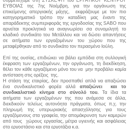
συμμετείχαμε στη ΣΥΣΚΕΨΗ του ΕΡΓΑΤΙΚΟΥ ΚΕΝΤΡΟΥ
ΕΥΒΟΙΑΣ της 7ης Νοέμβρη, για την οργάνωση της
επικείμενης απεργιακής μάχης, εκφράζουμε με τον πιο
κατηγορηματικό τρόπο την καταδίκη μας έναντι της
απαράδεκτης συμπεριφοράς της εργοδοσίας της
SABO
που
αρνείται προκλητικά να αναγνωρίσει σα συνομιλητή το
κλαδικό συνδικάτο του Μετάλλου και να δώσει απαντήσεις
σε αιτήματα των εργαζομένων του χώρου που της
μεταφέρθηκαν από το συνδικάτο τον περασμένο Ιούλη.
Επί της ουσίας, επιδιώκει να βάλει εμπόδια στη συλλογική
έκφραση των εργαζομένων, την οργάνωση, τη διεκδίκηση,
θέλει τον κάθε εργαζόμενο μόνο του να
μην προβάλει καμία
αντίσταση στις ορέξεις
της.
Η στάση της εταιρίας, δεν προσπαθεί απλά να απαξιώσει
ένα συνδικαλιστικό φορέα αλλά
απαξιώνει
και το
συνδικαλιστικό κίνημα στο σύνολό του.
Τα ίδια τα
αιτήματα των εργαζομένων της που ανάμεσα σε άλλα,
διεκδικούν τελείως αυτονόητα πράγματα, όπως π.χ. την
πληρωμή της υπερωριακής απασχόλησης για τους
εργαζόμενους στα γραφεία, την απομάκρυνση των καμερών
από τους
χώρους εργασίας, μέτρα υγιεινής και ασφάλειας
στο εργοστάσιο και στα εργοτάξια κ.α.