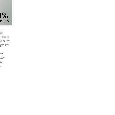
σης
κές
υρύτερη
ά φυτά,
ηση και
πό
 των
πό
.