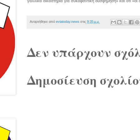
γαλλικά δικαστήρια για συκοφαντική δυσφήμηση» και ότι «οι 
Αναρτήθηκε από
eviatoday.news
στις
9:35 μ.μ.
Δεν υπάρχουν σχόλ
Δημοσίευση σχολίο