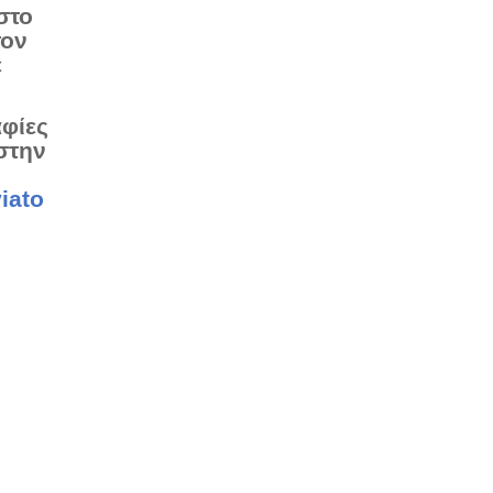
στο
τον
ε
αφίες
στην
iato