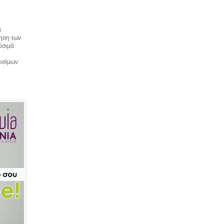
α
τηση των
αύσιμά
αυσίμων