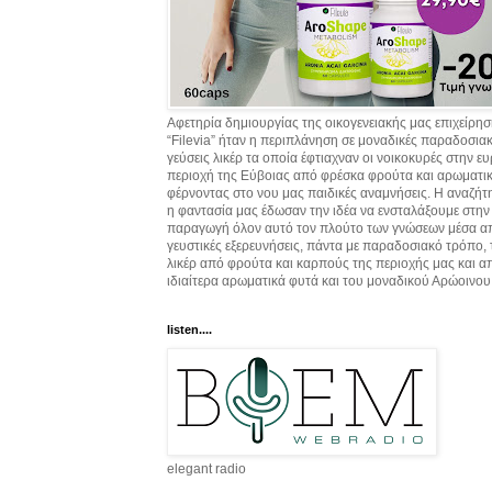
Αφετηρία δημιουργίας της οικογενειακής μας επιχείρη
“Filevia” ήταν η περιπλάνηση σε μοναδικές παραδοσια
γεύσεις λικέρ τα οποία έφτιαχναν οι νοικοκυρές στην ε
περιοχή της Εύβοιας από φρέσκα φρούτα και αρωματικ
φέρνοντας στο νου μας παιδικές αναμνήσεις. Η αναζήτ
η φαντασία μας έδωσαν την ιδέα να ενσταλάξουμε στην
παραγωγή όλον αυτό τον πλούτο των γνώσεων μέσα α
γευστικές εξερευνήσεις, πάντα με παραδοσιακό τρόπο,
λικέρ από φρούτα και καρπούς της περιοχής μας και α
ιδιαίτερα αρωματικά φυτά και του μοναδικού Αρώοινου
listen....
elegant radio