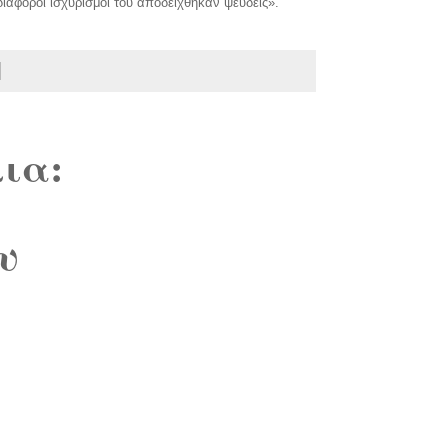
διάφοροι ισχυρισμοί του αποδείχθηκαν ψευδείς».
ια:
υ