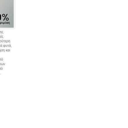
σης
κές
υρύτερη
ά φυτά,
ηση και
πό
 των
πό
.