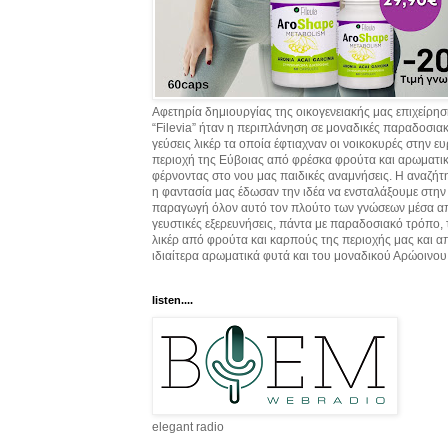
Αφετηρία δημιουργίας της οικογενειακής μας επιχείρη
“Filevia” ήταν η περιπλάνηση σε μοναδικές παραδοσια
γεύσεις λικέρ τα οποία έφτιαχναν οι νοικοκυρές στην ε
περιοχή της Εύβοιας από φρέσκα φρούτα και αρωματικ
φέρνοντας στο νου μας παιδικές αναμνήσεις. Η αναζήτ
η φαντασία μας έδωσαν την ιδέα να ενσταλάξουμε στην
παραγωγή όλον αυτό τον πλούτο των γνώσεων μέσα α
γευστικές εξερευνήσεις, πάντα με παραδοσιακό τρόπο,
λικέρ από φρούτα και καρπούς της περιοχής μας και α
ιδιαίτερα αρωματικά φυτά και του μοναδικού Αρώοινου
listen....
elegant radio