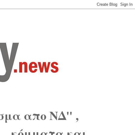
σμα απο ΝΔ" ,
...κόμματα και