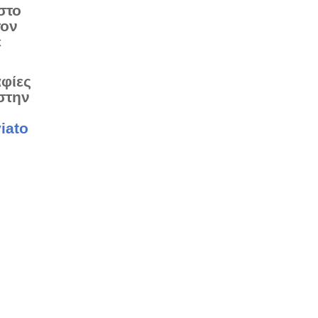
στο
τον
ε
αφίες
στην
iato