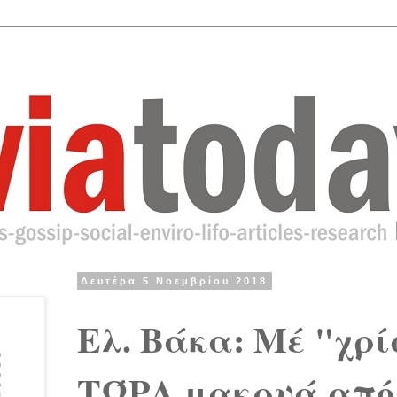
Δευτέρα 5 Νοεμβρίου 2018
Ελ. Βάκα: Μέ "χρί
ΤΏΡΑ μακρυά από 