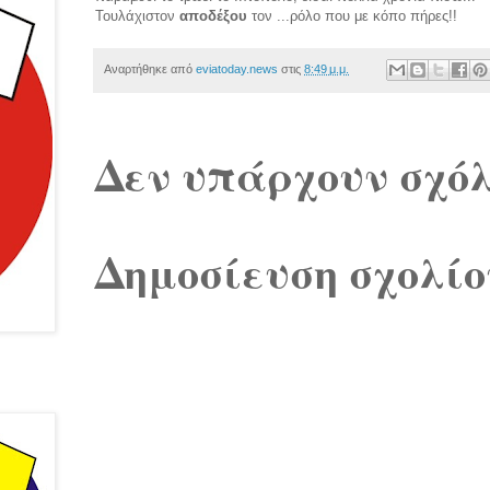
Τουλάχιστον
αποδέξου
τον ...ρόλο που με κόπο πήρες!!
Αναρτήθηκε από
eviatoday.news
στις
8:49 μ.μ.
Δεν υπάρχουν σχόλ
Δημοσίευση σχολίο