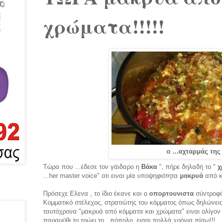
χρώματα!!!!!
ο ...αχταρμάς της
Τώρα που ...έδεσε τον γάιδαρο η
Βάκα
", πήρε δηλαδή το "
χ
...her master voice" οτι ειναι μία υποψηφιότητα
μακρυά
από κ
Πρόσεχε Ελενα , το ίδιο έκανε και ο
οπορτουνιστα
σύντροφό
Κομματικό στέλεχος, στρατιώτης του κόμματος όπως δηλώνεις 
ταυτόχρονα "μακρυά από κόμματα και χρώματα" ειναι ολίγον 
παραμύθι το τρώει το ..πόπολο, εισαι πολλά χρόνια πίσω!!!