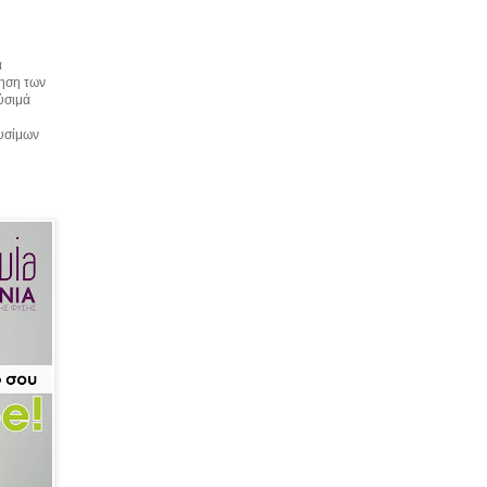
α
τηση των
αύσιμά
αυσίμων