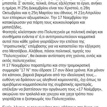
μπατσία. Σ' αυτούς, τελικά, όπως εξελίχτηκε το έργο, ανήκει
η ημέρα.
Η 25η Δεκεμβρίου είναι του Χριστού, η 28η
Οκτωβρίου και η 25η Μαρτίου του έθνους. Η 21η Απριλίου
των επίορκων αξιωματικών. Την 17 Νοεμβρίου την
κατακύρωσαν για πάρτη τους κουκουλοφόροι και
ματατζήδες.
Φοιτητές κλείστηκαν στο Πολυτεχνείο με πολιτική σκέψη και
συνθήματα ενάντια σ' ό,τι αντιπροσωπεύουν κομματικά
αυτοί που κάθε χρόνο γιορτάζουν την επέτειο της
''στρατιωτικής'' επέμβασης για να καταστείλει την εξέγερση
στο Μετσόβειο. Αλήθεια, πόσοι πολιτικοί, τιμητές του
''Πολυτεχνείου'', θα έκαναν αντίσταση στη χούντα, εντός και
εκτός πολυτεχνείου;
Η 17 Νοεμβρίου παραπέμπει και στην τρομοκρατική
συμμορία ''17 Ν'' που έδρασε 17 συν δέκα χρόνια.
Και μόνον
ότι κάποιοι, βαρειά βαρεμένοι από την ιδεολογική τους...
ευθύνη να δράσουν ως αληθινοί κομουνιστές, όχι όπως τα
αμειβόμενα κομματόσκυλα της συμβατικής αριστεράς,
επέλεξαν να βαπτίσουν την οργάνωση τους «17 Νοέμβρη»,
ακυρώνει τον τραλαλά και χουχου και χαχα τρόπο που
γιορτάζεται ο ξεσηκωμός του Πολυτεχνείου.