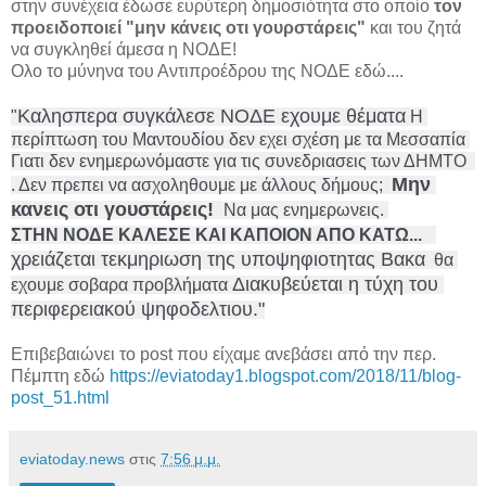
στην συνέχεια έδωσε ευρύτερη δημοσιότητα στο οποίο
τον
προειδοποιεί "μην κάνεις οτι γουρστάρεις"
και του ζητά
να συγκληθεί άμεσα η ΝΟΔΕ!
Ολο το μύνηνα του Αντιπροέδρου της ΝΟΔΕ εδώ....
Καλησπερα συγκάλεσε ΝΟΔΕ εχουμε θέματα
"
 Η 
περίπτωση του Μαντουδίου δεν εχει σχέση με τα Μεσσαπία 
Γιατι δεν ενημερωνόμαστε για τις συνεδριασεις των ΔΗΜΤΟ  
Μην 
. 
Δεν πρεπει να ασχοληθουμε με άλλους δήμους;  
κανεις οτι γουστάρεις! 
 Να μας ενημερωνεις. 
ΣΤΗΝ ΝΟΔΕ ΚΑΛΕΣΕ ΚΑΙ ΚΑΠΟΙOΝ ΑΠΟ ΚΑΤΩ... 
χρειάζεται τεκμηριωση της υποψηφιοτητας Βακα
  θα 
Διακυβεύεται η τύχη του 
εχουμε σοβαρα προβλήματα 
περιφερειακού ψηφοδελτιου."
Επιβεβαιώνει το post που είχαμε ανεβάσει από την περ.
Πέμπτη εδώ
https://eviatoday1.blogspot.com/2018/11/blog-
post_51.html
eviatoday.news
στις
7:56 μ.μ.