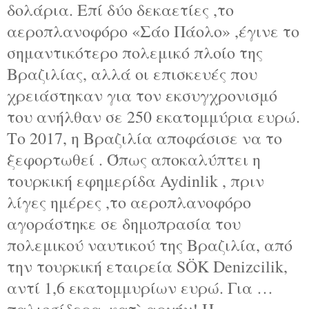
δολάρια. Επί δύο δεκαετίες ,το
αεροπλανοφόρο «Σάο Πάολο» ,έγινε το
σημαντικότερο πολεμικό πλοίο της
Βραζιλίας, αλλά οι επισκευές που
χρειάστηκαν για τον εκσυγχρονισμό
του ανήλθαν σε 250 εκατομμύρια ευρώ.
Το 2017, η Βραζιλία αποφάσισε να το
ξεφορτωθεί . Όπως αποκαλύπτει η
τουρκική εφημερίδα Aydinlik , πριν
λίγες ημέρες ,το αεροπλανοφόρο
αγοράστηκε σε δημοπρασία του
πολεμικού ναυτικού της Βραζιλία, από
την τουρκική εταιρεία SÖK Denizcilik,
αντί 1,6 εκατομμυρίων ευρώ. Για …
παλιοσίδερα, κατ` αρχήν! Η