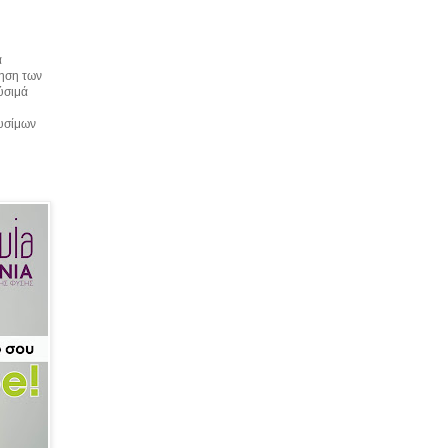
α
τηση των
αύσιμά
αυσίμων