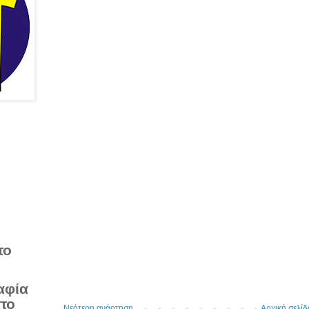
το
αφία
στο
Νεότερη ανάρτηση
Αρχική σελίδ