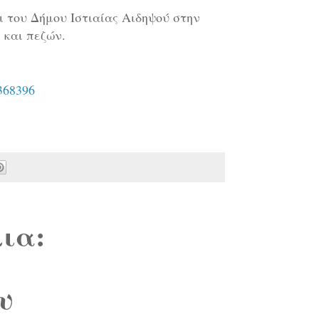
ι του Δήμου Ιστιαίας Αιδηψού στην
 και πεζών.
368396
ια:
υ