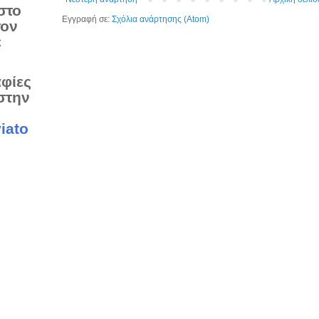
στο
Εγγραφή σε:
Σχόλια ανάρτησης (Atom)
τον
ε
αφίες
στην
iato