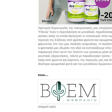
Αφετηρία δημιουργίας της οικογενειακής μας επιχείρη
“Filevia” ήταν η περιπλάνηση σε μοναδικές παραδοσια
γεύσεις λικέρ τα οποία έφτιαχναν οι νοικοκυρές στην ε
περιοχή της Εύβοιας από φρέσκα φρούτα και αρωματικ
φέρνοντας στο νου μας παιδικές αναμνήσεις. Η αναζήτ
η φαντασία μας έδωσαν την ιδέα να ενσταλάξουμε στην
παραγωγή όλον αυτό τον πλούτο των γνώσεων μέσα α
γευστικές εξερευνήσεις, πάντα με παραδοσιακό τρόπο,
λικέρ από φρούτα και καρπούς της περιοχής μας και α
ιδιαίτερα αρωματικά φυτά και του μοναδικού Αρώοινου
listen....
elegant radio