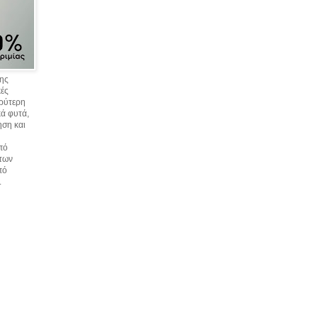
σης
κές
υρύτερη
ά φυτά,
ηση και
πό
 των
πό
.