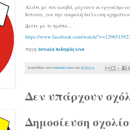
Αλάτι με τον κουβά, ρίχνουν οι εργαζόμενο
Ιστιαία, για την ασφαλή διέλευση οχημάτων
Δείτε με τι τρόπο....
https://www.facebook.com/watch/?v=129651592
πηγη
Ιστιαία Αιδηψός Live
Αναρτήθηκε από
eviatoday.news
στις
10:43 π.μ.
Δεν υπάρχουν σχόλ
Δημοσίευση σχολίο