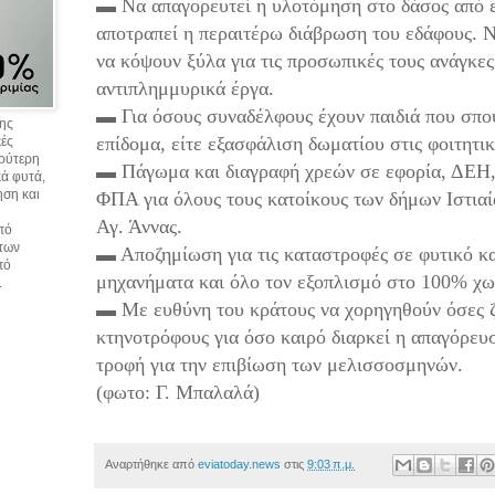
▬ Να απαγορευτεί η υλοτόμηση στο δάσος από 
αποτραπεί η περαιτέρω διάβρωση του εδάφους. Ν
να κόψουν ξύλα για τις προσωπικές τους ανάγκες
αντιπλημμυρικά έργα.
▬ Για όσους συναδέλφους έχουν παιδιά που σπου
σης
επίδομα, είτε εξασφάλιση δωματίου στις φοιτητικ
κές
υρύτερη
▬ Πάγωμα και διαγραφή χρεών σε εφορία, ΔΕΗ,
ά φυτά,
ηση και
ΦΠΑ για όλους τους κατοίκους των δήμων Ιστια
Αγ. Άννας.
πό
 των
▬ Αποζημίωση για τις καταστροφές σε φυτικό κα
πό
μηχανήματα και όλο τον εξοπλισμό στο 100% χωρ
.
▬ Με ευθύνη του κράτους να χορηγηθούν όσες ζ
κτηνοτρόφους για όσο καιρό διαρκεί η απαγόρευ
τροφή για την επιβίωση των μελισσοσμηνών.
(φωτο: Γ. Μπαλαλά)
Αναρτήθηκε από
eviatoday.news
στις
9:03 π.μ.