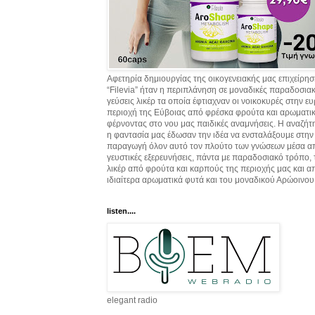
Αφετηρία δημιουργίας της οικογενειακής μας επιχείρη
“Filevia” ήταν η περιπλάνηση σε μοναδικές παραδοσια
γεύσεις λικέρ τα οποία έφτιαχναν οι νοικοκυρές στην ε
περιοχή της Εύβοιας από φρέσκα φρούτα και αρωματικ
φέρνοντας στο νου μας παιδικές αναμνήσεις. Η αναζήτ
η φαντασία μας έδωσαν την ιδέα να ενσταλάξουμε στην
παραγωγή όλον αυτό τον πλούτο των γνώσεων μέσα α
γευστικές εξερευνήσεις, πάντα με παραδοσιακό τρόπο,
λικέρ από φρούτα και καρπούς της περιοχής μας και α
ιδιαίτερα αρωματικά φυτά και του μοναδικού Αρώοινου
listen....
elegant radio