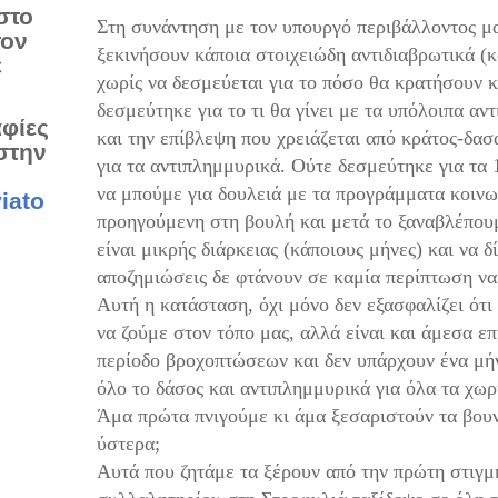
στο
Στη συνάντηση με τον υπουργό περιβάλλοντος μα
τον
ξεκινήσουν κάποια στοιχειώδη αντιδιαβρωτικά (
ε
χωρίς να δεσμεύεται για το πόσο θα κρατήσουν 
δεσμεύτηκε για το τι θα γίνει με τα υπόλοιπα αν
αφίες
και την επίβλεψη που χρειάζεται από κράτος-δασ
στην
για τα αντιπλημμυρικά. Ούτε δεσμεύτηκε για τα 
να μπούμε για δουλειά με τα προγράμματα κοιν
iato
προηγούμενη στη βουλή και μετά το ξαναβλέπου
είναι μικρής διάρκειας (κάποιους μήνες) και να 
αποζημιώσεις δε φτάνουν σε καμία περίπτωση ν
Αυτή η κατάσταση, όχι μόνο δεν εξασφαλίζει ότ
να ζούμε στον τόπο μας, αλλά είναι και άμεσα επ
περίοδο βροχοπτώσεων και δεν υπάρχουν ένα μήν
όλο το δάσος και αντιπλημμυρικά για όλα τα χωρι
Άμα πρώτα πνιγούμε κι άμα ξεσαριστούν τα βουνά
ύστερα;
Αυτά που ζητάμε τα ξέρουν από την πρώτη στιγ