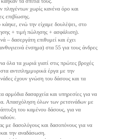
κάηκαν τα σπίτια τους.
 πληγέντων χωρίς κανένα όρο και
ες επιβίωσης.
κάηκε, ενώ την είχαμε δουλέψει, στο
τησης + τιμή πώλησης + ασφάλιση).
νά – δασεργάτη επιθυμεί και έχει
ανθυγιεινά ένσημα) στα 55 για τους άνδρες
 όλα τα χωριά γιατί στις πρώτες βροχές
στα αντιπλημμυρικά έργα με την
ινάδες έχουν γνώση του δάσους και τα
α αρμόδια δασαρχεία και υπηρεσίες για να
κλα. Απασχόληση όλων των ρετσινάδων με
νάπτυξη του καμένου δάσους, για να
ναδούν.
ας με δασολόγους και δασοπόνους για να
 και την αναδάσωση.