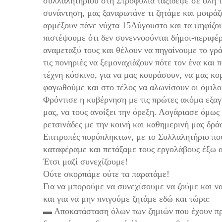
συλλαλητηρίου στη Στροφυλιά ταξίδεψε σε όλη 
συνάντηση, μας ξαναρωτάνε τι ζητάμε και μοιρά
αρμέξουν πάνε νύχτα 15Αύγουστο και τα ψηφίζο
πιστέψουμε ότι δεν συνεννοούνται δήμοι-περιφέρ
αναμεταξύ τους και θέλουν να πηγαίνουμε το γρ
τις πονηριές να ξεμοναχιάζουν πότε τον ένα και 
τέχνη κόσκινο, για να μας κουράσουν, να μας κο
φαγωθούμε και στο τέλος να αλωνίσουν οι όμιλο
Φρόντισε η κυβέρνηση με τις πρώτες ακόμα εξαγ
μας, να τους ανοίξει την όρεξη. Λογάριασε όμως 
ρετσινάδες με την κοινή και καθημερινή μας δρά
Επιτροπές πυρόπληκτων, με το Συλλαλητήριο πο
καταφέραμε και πετάξαμε τους εργολάβους έξω 
Έτσι μαζί συνεχίζουμε!
Ούτε σκορπάμε ούτε τα παρατάμε!
Για να μπορούμε να συνεχίσουμε να ζούμε και ν
και για να μην πνιγούμε ζητάμε εδώ και τώρα:
▬ Αποκατάσταση όλων των ζημιών που έχουν πρ