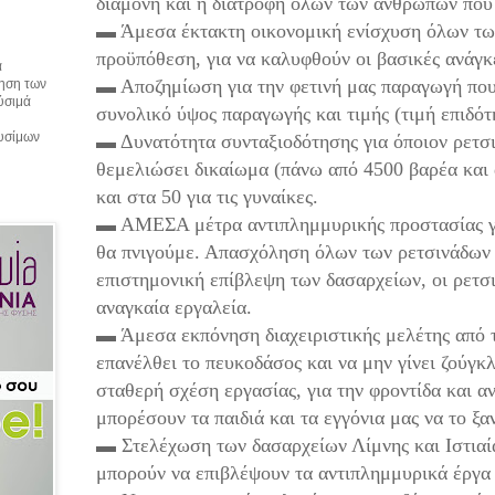
διαμονή και η διατροφή όλων των ανθρώπων που 
▬ Άμεσα έκτακτη οικονομική ενίσχυση όλων των
προϋπόθεση, για να καλυφθούν οι βασικές ανάγκ
α
▬ Αποζημίωση για την φετινή μας παραγωγή που 
τηση των
αύσιμά
συνολικό ύψος παραγωγής και τιμής (τιμή επιδό
αυσίμων
▬ Δυνατότητα συνταξιοδότησης για όποιον ρετσι
θεμελιώσει δικαίωμα (πάνω από 4500 βαρέα και 
και στα 50 για τις γυναίκες.
▬ ΑΜΕΣΑ μέτρα αντιπλημμυρικής προστασίας για
θα πνιγούμε. Απασχόληση όλων των ρετσινάδων 
επιστημονική επίβλεψη των δασαρχείων, οι ρετσ
αναγκαία εργαλεία.
▬ Άμεσα εκπόνηση διαχειριστικής μελέτης από τ
επανέλθει το πευκοδάσος και να μην γίνει ζούγ
σταθερή σχέση εργασίας, για την φροντίδα και α
μπορέσουν τα παιδιά και τα εγγόνια μας να το ξα
▬ Στελέχωση των δασαρχείων Λίμνης και Ιστιαί
μπορούν να επιβλέψουν τα αντιπλημμυρικά έργα