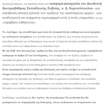
αναφορά-καταγγελία του Διευθυντή
Διοικητική Εξέταση, στη Λιβαδειά έπειτα από
Δευτεροβάθμιας Εκπαίδευσης Ευβοίας, κ. Δ. Κυριτσόπουλου
«για
,
κακόβουλη άσκηση κριτικής των πράξεων της προϊσταμένης αρχής», «για
αναξιοπρεπή και ανάρμοστη συμπεριφορά εντός ή εκτός υπηρεσίας»
και για
παράβαση καθήκοντος
«
».
Το «έγκλημα» της συναδέλφου μας είναι ότι υπερασπίζεται σταθερά και ανυποχώρητα
τις συλλογικές αποφάσεις
των εκπαιδευτικών της Εύβοιας τους οποίους εκπροσωπεί και
αγωνίζεται σθεναρά για τα δικαιώματα τους και για τη δημόσια δωρεάν εκπαίδευση ενάντια στις
πολιτικές όλων των κυβερνήσεων των τελευταίων ετών.
Με την ΕΔΕ που διενεργείται, πράξη όνειδος στα συνδικαλιστικά χρονικά, παραβιάζεται
κατάφωρα το Άρθρο 23 του Συντάγματος,
που αναφέρει ότι
«
το Κράτος λαμβάνει τα
προσήκοντα μέτρα για τη διασφάλιση της συνδικαλιστικής ελευθερίας και την ανεμπόδιστη
άσκηση των συναφών μ’ αυτή δικαιωμάτων εναντίον κάθε προσβολή της
».
Είναι πρωτοφανής αυτή η πράξη της διοίκησης και πρέπει να βρει το εκπαιδευτικό
κίνημα σύσσωμο απέναντί της
! Αποτελεί πράξη ωμού αυταρχισμού και κατάφωρη
κατάχρηση της εξουσίας της διοίκησης που θέλει να φιμώσει το Συνδικάτο, ένα συνδικάτο
μάχιμο, ενεργό, στο πλευρό των συναδέλφων, του γονέων και των μαθητών και
να υποτάξει
διά μέσου των απειλών και των πειθαρχικών ποινών την ελεύθερη συνδικαλιστική δράση.
Συνάδελφοι, συναδέλφισσες
δεν πρέπει
θα σιωπήσουμε! Τα συνδικάτα δεν θα
μετατραπούν σε παραμάγαζα της διοίκησης, όπως επιδιώκουν οι εκπρόσωποι του