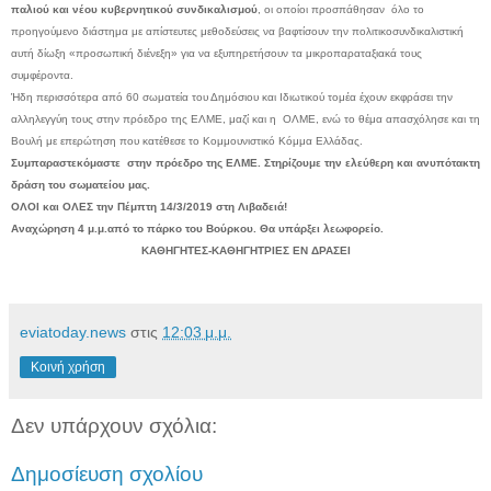
παλιού και νέου κυβερνητικού συνδικαλισμού
, οι οποίοι προσπάθησαν
όλο το
προηγούμενο διάστημα με απίστευτες μεθοδεύσεις να βαφτίσουν την πολιτικοσυνδικαλιστική
αυτή δίωξη «προσωπική διένεξη» για να εξυπηρετήσουν τα μικροπαραταξιακά τους
συμφέροντα.
Ήδη περισσότερα από 60 σωματεία του Δημόσιου και Ιδιωτικού τομέα έχουν εκφράσει την
αλληλεγγύη τους στην πρόεδρο της ΕΛΜΕ, μαζί και η
ΟΛΜΕ, ενώ το θέμα απασχόλησε και τη
Βουλή με επερώτηση που κατέθεσε το Κομμουνιστικό Κόμμα Ελλάδας.
Συμπαραστεκόμαστε
στην πρόεδρο της ΕΛΜΕ. Στηρίζουμε την ελεύθερη και ανυπότακτη
δράση του σωματείου μας.
ΟΛΟΙ και ΟΛΕΣ την Πέμπτη 14/3/2019 στη Λιβαδειά!
Αναχώρηση 4 μ.μ.από το πάρκο του Βούρκου. Θα υπάρξει λεωφορείο.
ΚΑΘΗΓΗΤΕΣ-ΚΑΘΗΓΗΤΡΙΕΣ ΕΝ ΔΡΑΣΕΙ
eviatoday.news
στις
12:03 μ.μ.
Κοινή χρήση
Δεν υπάρχουν σχόλια:
Δημοσίευση σχολίου