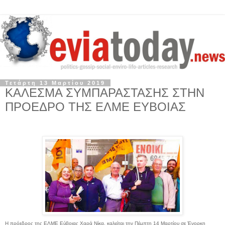
Τετάρτη 13 Μαρτίου 2019
ΚΑΛΕΣΜΑ ΣΥΜΠΑΡΑΣΤΑΣΗΣ ΣΤΗΝ
ΠΡΟΕΔΡΟ ΤΗΣ ΕΛΜΕ ΕΥΒΟΙΑΣ
Η πρόεδρος της ΕΛΜΕ Εύβοιας Χαρά Νίκα, καλείται την Πέμπτη 14 Μαρτίου σε Ένορκη