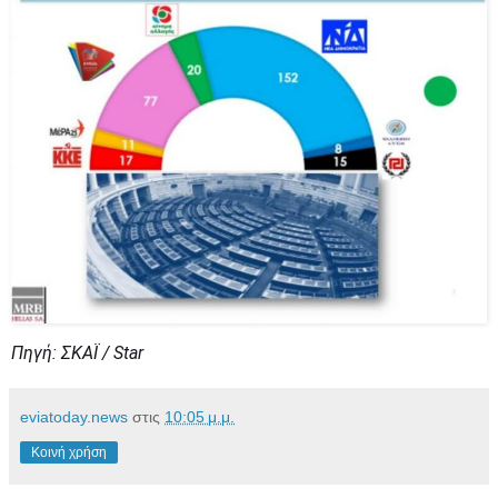
Πηγή: ΣΚΑΪ / Star
eviatoday.news
στις
10:05 μ.μ.
Κοινή χρήση