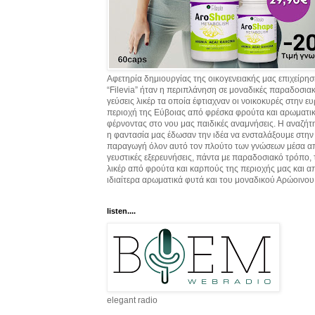
Αφετηρία δημιουργίας της οικογενειακής μας επιχείρη
“Filevia” ήταν η περιπλάνηση σε μοναδικές παραδοσια
γεύσεις λικέρ τα οποία έφτιαχναν οι νοικοκυρές στην ε
περιοχή της Εύβοιας από φρέσκα φρούτα και αρωματικ
φέρνοντας στο νου μας παιδικές αναμνήσεις. Η αναζήτ
η φαντασία μας έδωσαν την ιδέα να ενσταλάξουμε στην
παραγωγή όλον αυτό τον πλούτο των γνώσεων μέσα α
γευστικές εξερευνήσεις, πάντα με παραδοσιακό τρόπο,
λικέρ από φρούτα και καρπούς της περιοχής μας και α
ιδιαίτερα αρωματικά φυτά και του μοναδικού Αρώοινου
listen....
elegant radio