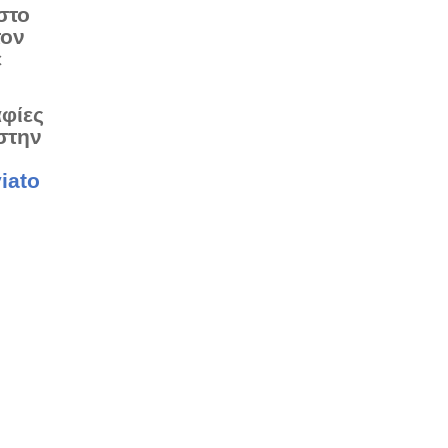
στο
τον
ε
αφίες
στην
iato