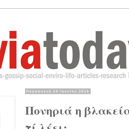
Παρασκευή 14 Ιουνίου 2019
Πονηριά η βλακεία
τί λέει;