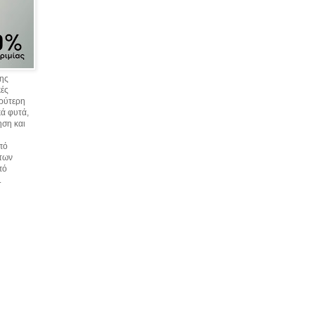
σης
κές
υρύτερη
ά φυτά,
ηση και
πό
 των
πό
.