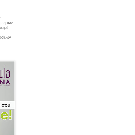
α
τηση των
αύσιμά
αυσίμων