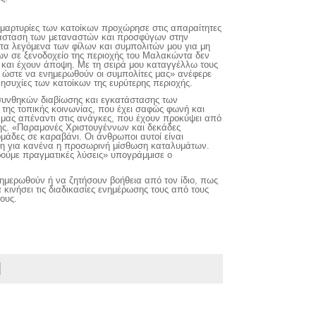
αρτυρίες των κατοίκων προχώρησε στις απαραίτητες
τάσταση των μεταναστών και προσφύγων στην
τα λεγόμενα των φίλων και συμπολιτών μου για μη
ων σε ξενοδοχείο της περιοχής του Μαλακώντα δεν
ς και έχουν άποψη. Με τη σειρά μου καταγγέλλω τους
ς, ώστε να ενημερωθούν οι συμπολίτες μας» ανέφερε
ησυχίες των κατοίκων της ευρύτερης περιοχής.
 συνθηκών διαβίωσης και εγκατάστασης των
της τοπικής κοινωνίας, που έχει σαφώς φωνή και
 μας απέναντι στις ανάγκες, που έχουν προκύψει από
ης. «Παραμονές Χριστουγέννων και δεκάδες
μάδες σε καραβάνι. Οι άνθρωποι αυτοί είναι
ύση για κανένα η προσωρινή μίσθωση καταλυμάτων.
ούμε πραγματικές λύσεις» υπογράμμισε ο
ημερωθούν ή να ζητήσουν βοήθεια από τον ίδιο, πως
ινήσει τις διαδικασίες ενημέρωσης τους από τους
ους.