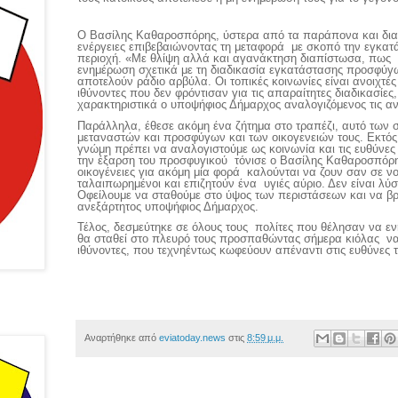
Ο Βασίλης Καθαροσπόρης, ύστερα από τα παράπονα και διαμ
ενέργειες επιβεβαιώνοντας τη μεταφορά με σκοπό την εγκα
περιοχή. «Με θλίψη αλλά και αγανάκτηση διαπίστωσα, πως 
ενημέρωση σχετικά με τη διαδικασία εγκατάστασης προσφύγ
αποτελούν ράδιο αρβύλα. Οι τοπικές κοινωνίες είναι ανοιχτέ
ιθύνοντες που δεν φρόντισαν για τις απαραίτητες διαδικασίε
χαρακτηριστικά ο υποψήφιος Δήμαρχος αναλογιζόμενος τις αν
Παράλληλα, έθεσε ακόμη ένα ζήτημα στο τραπέζι, αυτό των
μεταναστών και προσφύγων και των οικογενειών τους. Εκτός 
γνώμη πρέπει να αναλογιστούμε ως κοινωνία και τις ευθύνες
την έξαρση του προσφυγικού τόνισε ο Βασίλης Καθαροσπόρ
οικογένειες για ακόμη μία φορά καλούνται να ζουν σαν σε νο
ταλαιπωρημένοι και επιζητούν ένα υγιές αύριο. Δεν είναι λ
Οφείλουμε να σταθούμε στο ύψος των περιστάσεων και να βρ
ανεξάρτητος υποψήφιος Δήμαρχος.
Τέλος, δεσμεύτηκε σε όλους τους πολίτες που θέλησαν να εν
θα σταθεί στο πλευρό τους προσπαθώντας σήμερα κιόλας να κ
ιθύνοντες, που τεχνηέντως κωφεύουν απέναντι στις ευθύνες τ
Αναρτήθηκε από
eviatoday.news
στις
8:59 μ.μ.