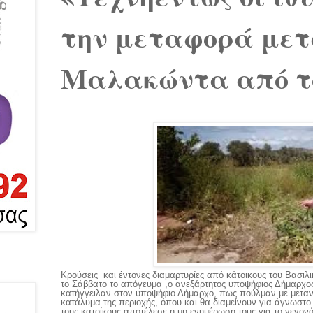
την μεταφορά μετ
Μαλακώντα από το
Κρούσεις και έντονες διαμαρτυρίες από κάτοικους του Βασιλ
το Σάββατο το απόγευμα ,ο ανεξάρτητος υποψήφιος Δήμαρχο
κατήγγειλαν στον υποψήφιο Δήμαρχο, πως πούλμαν με μεταν
κατάλυμα της περιοχής, όπου και θα διαμείνουν για άγνωστο 
τους κατοίκους αποτέλεσε η μη ενημέρωση τους για το γεγονό