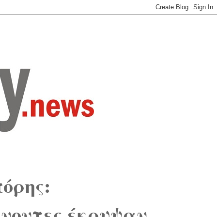
όρης:
ύνοντες έκρυψαν