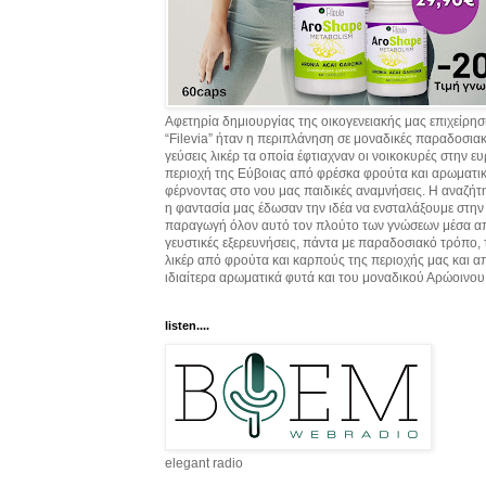
Αφετηρία δημιουργίας της οικογενειακής μας επιχείρη
“Filevia” ήταν η περιπλάνηση σε μοναδικές παραδοσια
γεύσεις λικέρ τα οποία έφτιαχναν οι νοικοκυρές στην ε
περιοχή της Εύβοιας από φρέσκα φρούτα και αρωματικ
φέρνοντας στο νου μας παιδικές αναμνήσεις. Η αναζήτ
η φαντασία μας έδωσαν την ιδέα να ενσταλάξουμε στην
παραγωγή όλον αυτό τον πλούτο των γνώσεων μέσα α
γευστικές εξερευνήσεις, πάντα με παραδοσιακό τρόπο,
λικέρ από φρούτα και καρπούς της περιοχής μας και α
ιδιαίτερα αρωματικά φυτά και του μοναδικού Αρώοινου
listen....
elegant radio