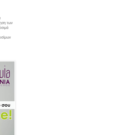
α
τηση των
αύσιμά
αυσίμων