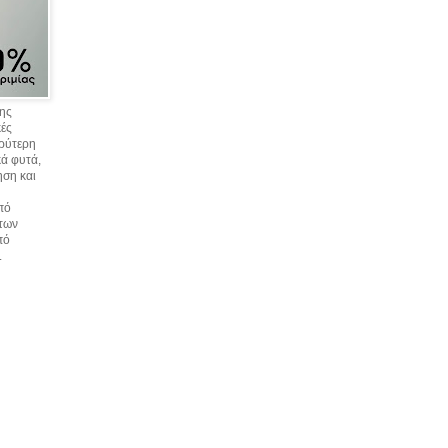
σης
κές
υρύτερη
ά φυτά,
ηση και
πό
 των
πό
.