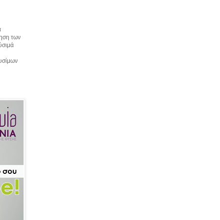
α
τηση των
αύσιμά
αυσίμων