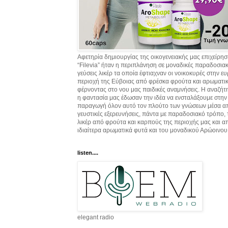
Αφετηρία δημιουργίας της οικογενειακής μας επιχείρη
“Filevia” ήταν η περιπλάνηση σε μοναδικές παραδοσια
γεύσεις λικέρ τα οποία έφτιαχναν οι νοικοκυρές στην ε
περιοχή της Εύβοιας από φρέσκα φρούτα και αρωματικ
φέρνοντας στο νου μας παιδικές αναμνήσεις. Η αναζήτ
η φαντασία μας έδωσαν την ιδέα να ενσταλάξουμε στην
παραγωγή όλον αυτό τον πλούτο των γνώσεων μέσα α
γευστικές εξερευνήσεις, πάντα με παραδοσιακό τρόπο,
λικέρ από φρούτα και καρπούς της περιοχής μας και α
ιδιαίτερα αρωματικά φυτά και του μοναδικού Αρώοινου
listen....
elegant radio