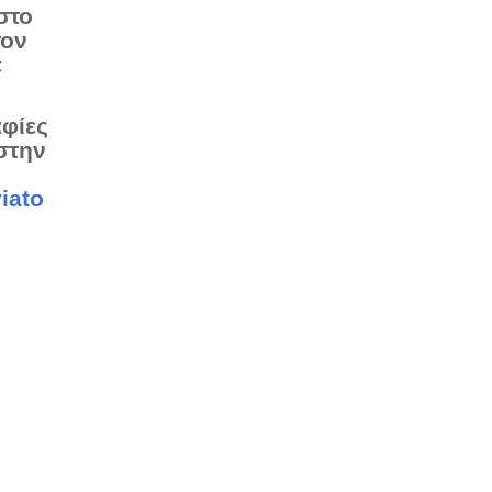
στο
τον
ε
αφίες
στην
iato