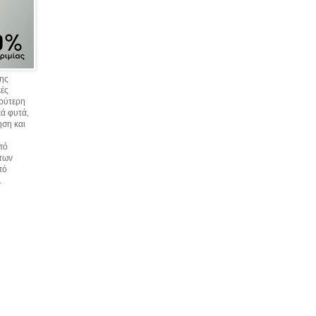
σης
κές
υρύτερη
ά φυτά,
ηση και
πό
 των
πό
.